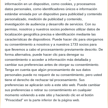
información en un dispositivo, como cookies, y procesamos
Comunidad:
datos personales, como identificadores únicos e información
Madrid
estándar enviada por un dispositivo para publicidad y contenido
Año del examen:
personalizado, medición de publicidad y contenido,
2013
investigación de audiencia y desarrollo de servicios.
Con su
Mes de examen:
permiso, nosotros y nuestros socios podemos utilizar datos de
Junio
localización geográfica precisa e identificación mediante las
Asignatura:
características de dispositivos. Puede hacer clic para otorgarnos
Lengua Castellana y Literatura
su consentimiento a nosotros y a nuestros 1733 socios para
Fichero Examen:
que llevemos a cabo el procesamiento previamente descrito. De
examen-selectividad-lengua-castellana-y-literatura-madrid-
forma alternativa, puede hacer clic para denegar su
2013-junio.pdf
consentimiento o acceder a información más detallada y
cambiar sus preferencias antes de otorgar su consentimiento.
Tenga en cuenta que algún procesamiento de sus datos
personales puede no requerir de su consentimiento, pero usted
tiene el derecho de rechazar tal procesamiento. Sus
preferencias se aplicarán solo a este sitio web. Puede cambiar
sus preferencias o retirar su consentimiento en cualquier
momento volviendo a este sitio y haciendo clic en el botón
Quiénes somos
|
Contactar
|
Anúnciate
"Privacidad" en la parte inferior de la página web.
Aviso legal
|
Politica de privacidad
|
Condiciones generales
|
Política
de cookies