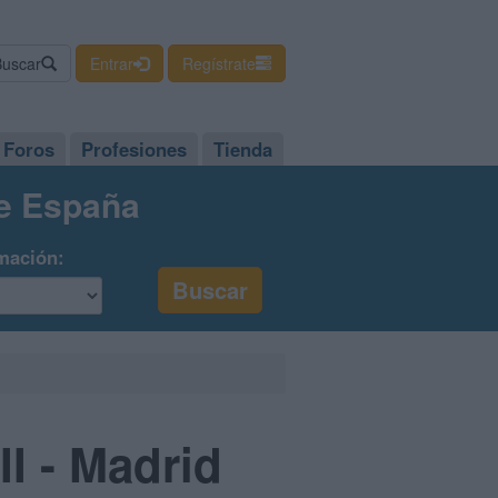
Buscar
Entrar
Regístrate
Foros
Profesiones
Tienda
de España
mación:
I - Madrid