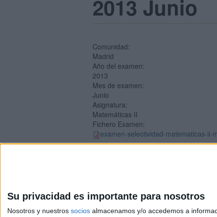
2013 Junio
Comunidad:
Madrid
Año del examen:
2013
Mes de examen:
Junio
Asignatura:
Matemáticas II
Fichero Examen:
examen-selectividad-matematicas-ii-m
Su privacidad es importante para nosotros
Nosotros y nuestros
socios
almacenamos y/o accedemos a información