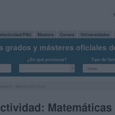
electividad/PAU
Masters
Cursos
Universidades
s grados y másteres oficiales 
¿En qué provincia?
Tipo de for
icas II - Madrid 2013 Junio
tividad: Matemáticas I