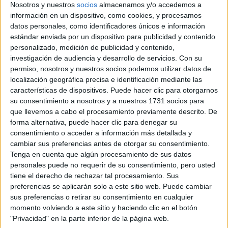
Nosotros y nuestros
socios
almacenamos y/o accedemos a
información en un dispositivo, como cookies, y procesamos
datos personales, como identificadores únicos e información
estándar enviada por un dispositivo para publicidad y contenido
Comunidad:
personalizado, medición de publicidad y contenido,
Madrid
investigación de audiencia y desarrollo de servicios.
Con su
Año del examen:
permiso, nosotros y nuestros socios podemos utilizar datos de
2013
localización geográfica precisa e identificación mediante las
Mes de examen:
características de dispositivos. Puede hacer clic para otorgarnos
Junio
Asignatura:
su consentimiento a nosotros y a nuestros 1731 socios para
Técnicas de Expresión Gráfico Plástica
que llevemos a cabo el procesamiento previamente descrito. De
Fichero Examen:
forma alternativa, puede hacer clic para denegar su
examen-selectividad-tecnicas-expresion-grafico-plastica-
consentimiento o acceder a información más detallada y
madrid-2013-junio.pdf
cambiar sus preferencias antes de otorgar su consentimiento.
Tenga en cuenta que algún procesamiento de sus datos
personales puede no requerir de su consentimiento, pero usted
tiene el derecho de rechazar tal procesamiento. Sus
preferencias se aplicarán solo a este sitio web. Puede cambiar
sus preferencias o retirar su consentimiento en cualquier
momento volviendo a este sitio y haciendo clic en el botón
"Privacidad" en la parte inferior de la página web.
Quiénes somos
|
Contactar
|
Anúnciate