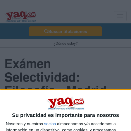
Toggl
navig
Buscar titulaciones
¿Dónde estoy?
Exámen
Selectividad:
Filosofía - Madrid
2013 Septiembre
Su privacidad es importante para nosotros
Nosotros y nuestros
socios
almacenamos y/o accedemos a
Comunidad:
información en un dispositivo, como cookies, y procesamos