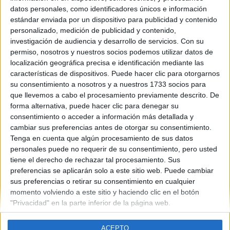
Madrid
datos personales, como identificadores únicos e información
Año del examen:
estándar enviada por un dispositivo para publicidad y contenido
2013
personalizado, medición de publicidad y contenido,
Mes de examen:
investigación de audiencia y desarrollo de servicios.
Con su
Septiembre
permiso, nosotros y nuestros socios podemos utilizar datos de
Asignatura:
localización geográfica precisa e identificación mediante las
Filosofía
características de dispositivos. Puede hacer clic para otorgarnos
Fichero Examen:
su consentimiento a nosotros y a nuestros 1733 socios para
examen-selectividad-filosofia-madrid-2013-septiembre.pdf
que llevemos a cabo el procesamiento previamente descrito. De
forma alternativa, puede hacer clic para denegar su
consentimiento o acceder a información más detallada y
cambiar sus preferencias antes de otorgar su consentimiento.
Tenga en cuenta que algún procesamiento de sus datos
personales puede no requerir de su consentimiento, pero usted
tiene el derecho de rechazar tal procesamiento. Sus
Quiénes somos
|
Contactar
|
Anúnciate
preferencias se aplicarán solo a este sitio web. Puede cambiar
Aviso legal
|
Politica de privacidad
|
Condiciones generales
|
Política
sus preferencias o retirar su consentimiento en cualquier
de cookies
momento volviendo a este sitio y haciendo clic en el botón
© 2003-2026
Compás Mediterráneo S.L.
- Diego de León 47 - 28006
"Privacidad" en la parte inferior de la página web.
Madrid [ESPAÑA] - Tel. +34 91 593 2767
ACEPTO