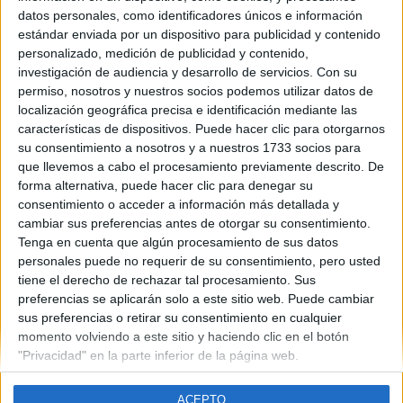
Canarias
datos personales, como identificadores únicos e información
Año del examen:
estándar enviada por un dispositivo para publicidad y contenido
2013
personalizado, medición de publicidad y contenido,
Mes de examen:
investigación de audiencia y desarrollo de servicios.
Con su
Julio
permiso, nosotros y nuestros socios podemos utilizar datos de
Asignatura:
localización geográfica precisa e identificación mediante las
Alemán
características de dispositivos. Puede hacer clic para otorgarnos
Fichero Examen:
su consentimiento a nosotros y a nuestros 1733 socios para
examen-selectividad-aleman-islas-canarias-2013-julio.pdf
que llevemos a cabo el procesamiento previamente descrito. De
forma alternativa, puede hacer clic para denegar su
consentimiento o acceder a información más detallada y
cambiar sus preferencias antes de otorgar su consentimiento.
Tenga en cuenta que algún procesamiento de sus datos
personales puede no requerir de su consentimiento, pero usted
tiene el derecho de rechazar tal procesamiento. Sus
Quiénes somos
|
Contactar
|
Anúnciate
preferencias se aplicarán solo a este sitio web. Puede cambiar
Aviso legal
|
Politica de privacidad
|
Condiciones generales
|
Política
sus preferencias o retirar su consentimiento en cualquier
de cookies
momento volviendo a este sitio y haciendo clic en el botón
© 2003-2026
Compás Mediterráneo S.L.
- Diego de León 47 - 28006
"Privacidad" en la parte inferior de la página web.
Madrid [ESPAÑA] - Tel. +34 91 593 2767
ACEPTO