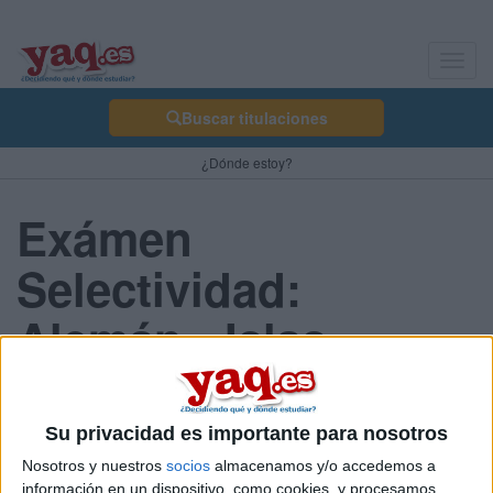
Toggl
navig
Buscar titulaciones
¿Dónde estoy?
Exámen
Selectividad:
Alemán - Islas
Canarias 2013 Julio
Su privacidad es importante para nosotros
Nosotros y nuestros
socios
almacenamos y/o accedemos a
Comunidad:
información en un dispositivo, como cookies, y procesamos