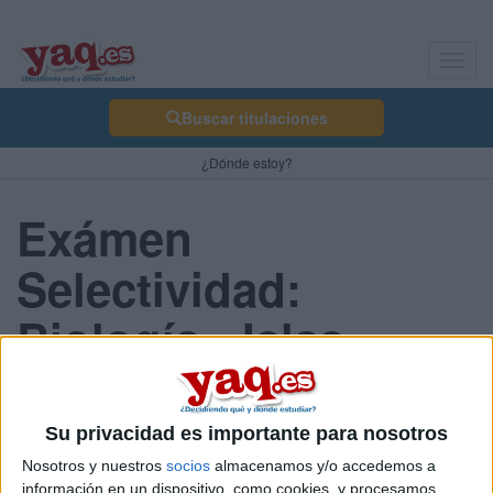
Toggl
navig
Buscar titulaciones
¿Dónde estoy?
Exámen
Selectividad:
Biología - Islas
Canarias 2013 Julio
Su privacidad es importante para nosotros
Nosotros y nuestros
socios
almacenamos y/o accedemos a
Comunidad:
información en un dispositivo, como cookies, y procesamos