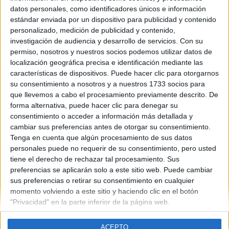
Canarias
datos personales, como identificadores únicos e información
Año del examen:
estándar enviada por un dispositivo para publicidad y contenido
2013
personalizado, medición de publicidad y contenido,
Mes de examen:
investigación de audiencia y desarrollo de servicios.
Con su
Julio
permiso, nosotros y nuestros socios podemos utilizar datos de
Asignatura:
localización geográfica precisa e identificación mediante las
Biología
características de dispositivos. Puede hacer clic para otorgarnos
Fichero Examen:
su consentimiento a nosotros y a nuestros 1733 socios para
examen-selectividad-biologia-islas-canarias-2013-julio.pdf
que llevemos a cabo el procesamiento previamente descrito. De
forma alternativa, puede hacer clic para denegar su
consentimiento o acceder a información más detallada y
cambiar sus preferencias antes de otorgar su consentimiento.
Tenga en cuenta que algún procesamiento de sus datos
personales puede no requerir de su consentimiento, pero usted
tiene el derecho de rechazar tal procesamiento. Sus
Quiénes somos
|
Contactar
|
Anúnciate
preferencias se aplicarán solo a este sitio web. Puede cambiar
Aviso legal
|
Politica de privacidad
|
Condiciones generales
|
Política
sus preferencias o retirar su consentimiento en cualquier
de cookies
momento volviendo a este sitio y haciendo clic en el botón
© 2003-2026
Compás Mediterráneo S.L.
- Diego de León 47 - 28006
"Privacidad" en la parte inferior de la página web.
Madrid [ESPAÑA] - Tel. +34 91 593 2767
ACEPTO