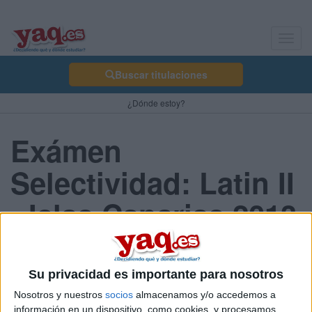
Toggl
navig
Buscar titulaciones
¿Dónde estoy?
Exámen
Selectividad: Latin II
- Islas Canarias 2013
Julio
Su privacidad es importante para nosotros
Nosotros y nuestros
socios
almacenamos y/o accedemos a
Comunidad:
información en un dispositivo, como cookies, y procesamos