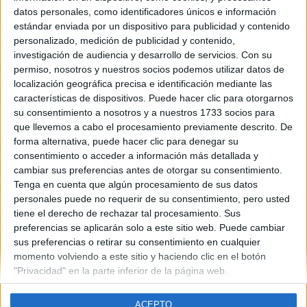
Canarias
datos personales, como identificadores únicos e información
Año del examen:
estándar enviada por un dispositivo para publicidad y contenido
2013
personalizado, medición de publicidad y contenido,
Mes de examen:
investigación de audiencia y desarrollo de servicios.
Con su
Julio
permiso, nosotros y nuestros socios podemos utilizar datos de
Asignatura:
localización geográfica precisa e identificación mediante las
Latin II
características de dispositivos. Puede hacer clic para otorgarnos
Fichero Examen:
su consentimiento a nosotros y a nuestros 1733 socios para
examen-selectividad-latin-ii-islas-canarias-2013-julio.pdf
que llevemos a cabo el procesamiento previamente descrito. De
forma alternativa, puede hacer clic para denegar su
consentimiento o acceder a información más detallada y
cambiar sus preferencias antes de otorgar su consentimiento.
Tenga en cuenta que algún procesamiento de sus datos
personales puede no requerir de su consentimiento, pero usted
tiene el derecho de rechazar tal procesamiento. Sus
Quiénes somos
|
Contactar
|
Anúnciate
preferencias se aplicarán solo a este sitio web. Puede cambiar
Aviso legal
|
Politica de privacidad
|
Condiciones generales
|
Política
sus preferencias o retirar su consentimiento en cualquier
de cookies
momento volviendo a este sitio y haciendo clic en el botón
© 2003-2026
Compás Mediterráneo S.L.
- Diego de León 47 - 28006
"Privacidad" en la parte inferior de la página web.
Madrid [ESPAÑA] - Tel. +34 91 593 2767
ACEPTO