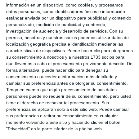
información en un dispositivo, como cookies, y procesamos
Comunidad:
datos personales, como identificadores únicos e información
Canarias
estándar enviada por un dispositivo para publicidad y contenido
Año del examen:
personalizado, medición de publicidad y contenido,
2013
investigación de audiencia y desarrollo de servicios.
Con su
Mes de examen:
permiso, nosotros y nuestros socios podemos utilizar datos de
Julio
localización geográfica precisa e identificación mediante las
Asignatura:
características de dispositivos. Puede hacer clic para otorgarnos
Tecnología Industrial II
su consentimiento a nosotros y a nuestros 1733 socios para
Fichero Examen:
que llevemos a cabo el procesamiento previamente descrito. De
examen-selectividad-tecnologia-industrial-ii-islas-canarias-
forma alternativa, puede hacer clic para denegar su
2013-julio.pdf
consentimiento o acceder a información más detallada y
cambiar sus preferencias antes de otorgar su consentimiento.
Tenga en cuenta que algún procesamiento de sus datos
personales puede no requerir de su consentimiento, pero usted
tiene el derecho de rechazar tal procesamiento. Sus
preferencias se aplicarán solo a este sitio web. Puede cambiar
sus preferencias o retirar su consentimiento en cualquier
momento volviendo a este sitio y haciendo clic en el botón
Quiénes somos
|
Contactar
|
Anúnciate
"Privacidad" en la parte inferior de la página web.
Aviso legal
|
Politica de privacidad
|
Condiciones generales
|
Política
de cookies