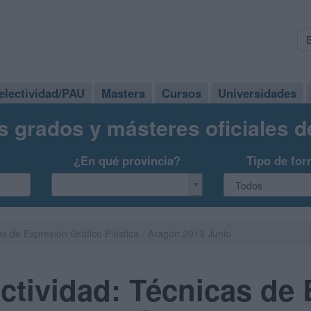
electividad/PAU
Masters
Cursos
Universidades
s grados y másteres oficiales 
¿En qué provincia?
Tipo de for
s de Expresión Gráfico Plástica - Aragón 2013 Junio
tividad: Técnicas de 