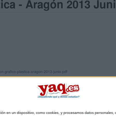
tica - Aragón 2013 Jun
n-grafico-plastica-aragon-2013-junio.pdf
 en un dispositivo, como cookies, y procesamos datos personales, co
Quiénes somos
|
Contactar
|
Anúnciate