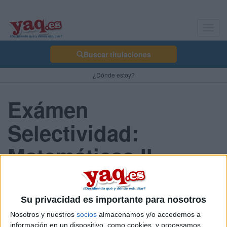
Toggl
navig
Buscar titulaciones
¿Dónde estoy?
Exámen
Selectividad:
Matemáticas II -
Aragón 2013 Junio
Su privacidad es importante para nosotros
Nosotros y nuestros
socios
almacenamos y/o accedemos a
Comunidad:
información en un dispositivo, como cookies, y procesamos