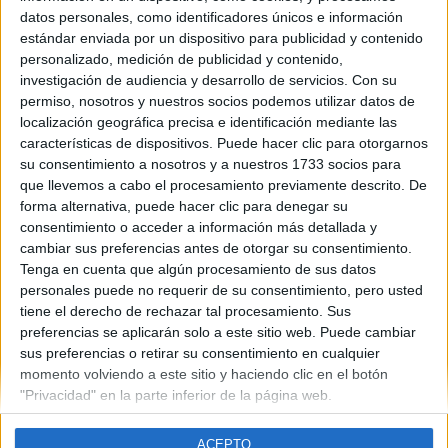
Aragón
datos personales, como identificadores únicos e información
Año del examen:
estándar enviada por un dispositivo para publicidad y contenido
2013
personalizado, medición de publicidad y contenido,
Mes de examen:
investigación de audiencia y desarrollo de servicios.
Con su
Junio
permiso, nosotros y nuestros socios podemos utilizar datos de
Asignatura:
localización geográfica precisa e identificación mediante las
Matemáticas II
características de dispositivos. Puede hacer clic para otorgarnos
Fichero Examen:
su consentimiento a nosotros y a nuestros 1733 socios para
examen-selectividad-matematicas-ii-aragon-2013-junio.pdf
que llevemos a cabo el procesamiento previamente descrito. De
forma alternativa, puede hacer clic para denegar su
consentimiento o acceder a información más detallada y
cambiar sus preferencias antes de otorgar su consentimiento.
Tenga en cuenta que algún procesamiento de sus datos
personales puede no requerir de su consentimiento, pero usted
tiene el derecho de rechazar tal procesamiento. Sus
Quiénes somos
|
Contactar
|
Anúnciate
preferencias se aplicarán solo a este sitio web. Puede cambiar
Aviso legal
|
Politica de privacidad
|
Condiciones generales
|
Política
sus preferencias o retirar su consentimiento en cualquier
de cookies
momento volviendo a este sitio y haciendo clic en el botón
© 2003-2026
Compás Mediterráneo S.L.
- Diego de León 47 - 28006
"Privacidad" en la parte inferior de la página web.
Madrid [ESPAÑA] - Tel. +34 91 593 2767
ACEPTO