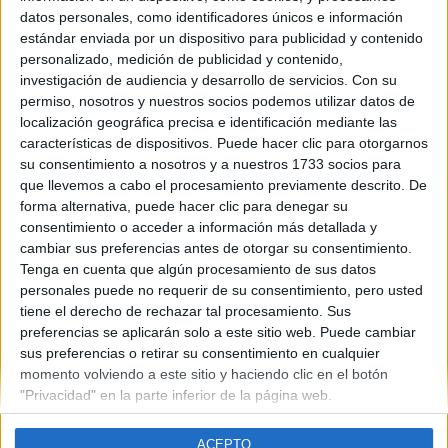
Aragón
datos personales, como identificadores únicos e información
Año del examen:
estándar enviada por un dispositivo para publicidad y contenido
2013
personalizado, medición de publicidad y contenido,
Mes de examen:
investigación de audiencia y desarrollo de servicios.
Con su
Junio
permiso, nosotros y nuestros socios podemos utilizar datos de
Asignatura:
localización geográfica precisa e identificación mediante las
Historia
características de dispositivos. Puede hacer clic para otorgarnos
Fichero Examen:
su consentimiento a nosotros y a nuestros 1733 socios para
examen-selectividad-historia-aragon-2013-junio.pdf
que llevemos a cabo el procesamiento previamente descrito. De
forma alternativa, puede hacer clic para denegar su
consentimiento o acceder a información más detallada y
cambiar sus preferencias antes de otorgar su consentimiento.
Tenga en cuenta que algún procesamiento de sus datos
personales puede no requerir de su consentimiento, pero usted
tiene el derecho de rechazar tal procesamiento. Sus
Quiénes somos
|
Contactar
|
Anúnciate
preferencias se aplicarán solo a este sitio web. Puede cambiar
Aviso legal
|
Politica de privacidad
|
Condiciones generales
|
Política
sus preferencias o retirar su consentimiento en cualquier
de cookies
momento volviendo a este sitio y haciendo clic en el botón
© 2003-2026
Compás Mediterráneo S.L.
- Diego de León 47 - 28006
"Privacidad" en la parte inferior de la página web.
Madrid [ESPAÑA] - Tel. +34 91 593 2767
ACEPTO