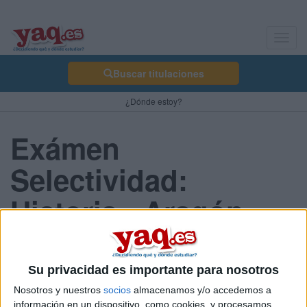
Toggl
navig
Buscar titulaciones
¿Dónde estoy?
Exámen
Selectividad:
Historia - Aragón
2013 Junio
Su privacidad es importante para nosotros
Nosotros y nuestros
socios
almacenamos y/o accedemos a
Comunidad:
información en un dispositivo, como cookies, y procesamos