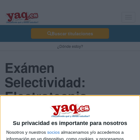
Toggl
navig
Buscar titulaciones
¿Dónde estoy?
Exámen
Selectividad:
Electrotecnia -
Aragón 2013 Junio
Su privacidad es importante para nosotros
Nosotros y nuestros
socios
almacenamos y/o accedemos a
Comunidad:
información en un dispositivo, como cookies, y procesamos