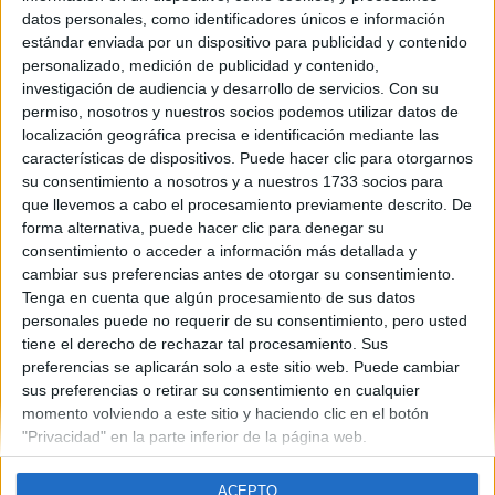
Aragón
datos personales, como identificadores únicos e información
Año del examen:
estándar enviada por un dispositivo para publicidad y contenido
2013
personalizado, medición de publicidad y contenido,
Mes de examen:
investigación de audiencia y desarrollo de servicios.
Con su
Junio
permiso, nosotros y nuestros socios podemos utilizar datos de
Asignatura:
localización geográfica precisa e identificación mediante las
Electrotecnia
características de dispositivos. Puede hacer clic para otorgarnos
Fichero Examen:
su consentimiento a nosotros y a nuestros 1733 socios para
examen-selectividad-electrotecnia-aragon-2013-junio.pdf
que llevemos a cabo el procesamiento previamente descrito. De
forma alternativa, puede hacer clic para denegar su
consentimiento o acceder a información más detallada y
cambiar sus preferencias antes de otorgar su consentimiento.
Tenga en cuenta que algún procesamiento de sus datos
personales puede no requerir de su consentimiento, pero usted
tiene el derecho de rechazar tal procesamiento. Sus
Quiénes somos
|
Contactar
|
Anúnciate
preferencias se aplicarán solo a este sitio web. Puede cambiar
Aviso legal
|
Politica de privacidad
|
Condiciones generales
|
Política
sus preferencias o retirar su consentimiento en cualquier
de cookies
momento volviendo a este sitio y haciendo clic en el botón
© 2003-2026
Compás Mediterráneo S.L.
- Diego de León 47 - 28006
"Privacidad" en la parte inferior de la página web.
Madrid [ESPAÑA] - Tel. +34 91 593 2767
ACEPTO