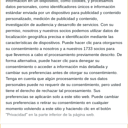
información en un dispositivo, como cookies, y procesamos
Aragón
datos personales, como identificadores únicos e información
Año del examen:
estándar enviada por un dispositivo para publicidad y contenido
2013
personalizado, medición de publicidad y contenido,
Mes de examen:
Septiembre
investigación de audiencia y desarrollo de servicios.
Con su
Asignatura:
permiso, nosotros y nuestros socios podemos utilizar datos de
Artes Escénicas
localización geográfica precisa e identificación mediante las
Fichero Examen:
características de dispositivos. Puede hacer clic para otorgarnos
examen-selectividad-artes-escencias-aragon-2013-
su consentimiento a nosotros y a nuestros 1733 socios para
septiembre.pdf
que llevemos a cabo el procesamiento previamente descrito. De
forma alternativa, puede hacer clic para denegar su
consentimiento o acceder a información más detallada y
cambiar sus preferencias antes de otorgar su consentimiento.
Tenga en cuenta que algún procesamiento de sus datos
personales puede no requerir de su consentimiento, pero usted
tiene el derecho de rechazar tal procesamiento. Sus
preferencias se aplicarán solo a este sitio web. Puede cambiar
Quiénes somos
|
Contactar
|
Anúnciate
sus preferencias o retirar su consentimiento en cualquier
Aviso legal
|
Politica de privacidad
|
Condiciones generales
|
Política
momento volviendo a este sitio y haciendo clic en el botón
de cookies
"Privacidad" en la parte inferior de la página web.
© 2003-2026
Compás Mediterráneo S.L.
- Diego de León 47 - 28006
Madrid [ESPAÑA] - Tel. +34 91 593 2767