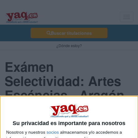
Toggl
navig
Buscar titulaciones
¿Dónde estoy?
Exámen
Selectividad: Artes
Escéncias - Aragón
2013 Septiembre
Su privacidad es importante para nosotros
Nosotros y nuestros
socios
almacenamos y/o accedemos a
Comunidad: