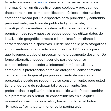
Nosotros y nuestros
socios
almacenamos y/o accedemos a
información en un dispositivo, como cookies, y procesamos
datos personales, como identificadores únicos e información
estándar enviada por un dispositivo para publicidad y contenido
Comunidad:
personalizado, medición de publicidad y contenido,
Navarra
investigación de audiencia y desarrollo de servicios.
Con su
Año del examen:
permiso, nosotros y nuestros socios podemos utilizar datos de
2013
localización geográfica precisa e identificación mediante las
Mes de examen:
características de dispositivos. Puede hacer clic para otorgarnos
Junio
Asignatura:
su consentimiento a nosotros y a nuestros 1733 socios para
Matemáticas Aplicadas a la Ciencias Sociales
que llevemos a cabo el procesamiento previamente descrito. De
Fichero Examen:
forma alternativa, puede hacer clic para denegar su
examen-selectividad-matematicas-aplicadas-ciencias-sociales-
consentimiento o acceder a información más detallada y
navarra-2013-junio.pdf
cambiar sus preferencias antes de otorgar su consentimiento.
Tenga en cuenta que algún procesamiento de sus datos
personales puede no requerir de su consentimiento, pero usted
tiene el derecho de rechazar tal procesamiento. Sus
preferencias se aplicarán solo a este sitio web. Puede cambiar
sus preferencias o retirar su consentimiento en cualquier
momento volviendo a este sitio y haciendo clic en el botón
"Privacidad" en la parte inferior de la página web.
Quiénes somos
|
Contactar
|
Anúnciate