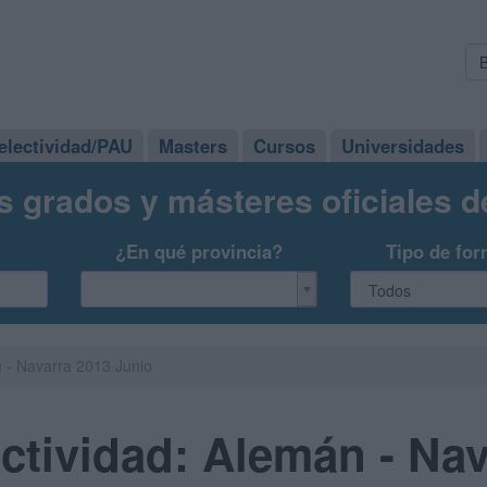
electividad/PAU
Masters
Cursos
Universidades
s grados y másteres oficiales 
¿En qué provincia?
Tipo de for
 - Navarra 2013 Junio
tividad: Alemán - Nav