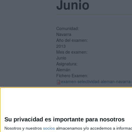
Junio
Comunidad:
Navarra
Año del examen:
2013
Mes de examen:
Junio
Asignatura:
Alemán
Fichero Examen:
examen-selectividad-aleman-navarra-
Su privacidad es importante para nosotros
Nosotros y nuestros
socios
almacenamos y/o accedemos a información