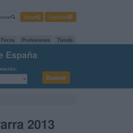
Buscar
Entrar
Regístrate
Foros
Profesiones
Tienda
de España
mación:
arra 2013