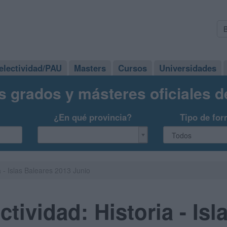
electividad/PAU
Masters
Cursos
Universidades
s grados y másteres oficiales 
¿En qué provincia?
Tipo de for
 - Islas Baleares 2013 Junio
tividad: Historia - Isl