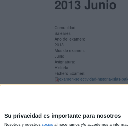
2013 Junio
Comunidad:
Baleares
Año del examen:
2013
Mes de examen:
Junio
Asignatura:
Historia
Fichero Examen:
examen-selectividad-historia-islas-ba
Su privacidad es importante para nosotros
Nosotros y nuestros
socios
almacenamos y/o accedemos a información