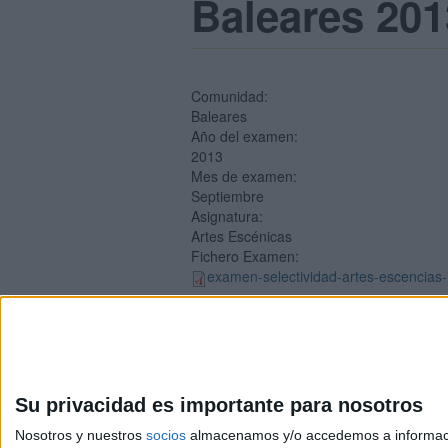
Baleares 20
Comunidad:
Baleares
Año del examen:
2013
Mes de examen:
Septiembre
Asignatura:
Artes Escénicas
Fichero Examen:
examen-selectividad-artes-escencias-
Su privacidad es importante para nosotros
Nosotros y nuestros
socios
almacenamos y/o accedemos a información