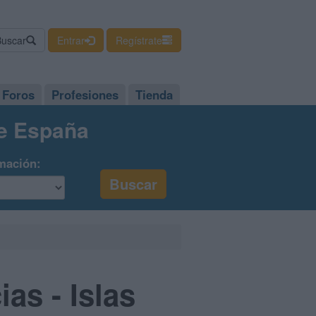
Buscar
Entrar
Regístrate
Foros
Profesiones
Tienda
de España
mación:
as - Islas