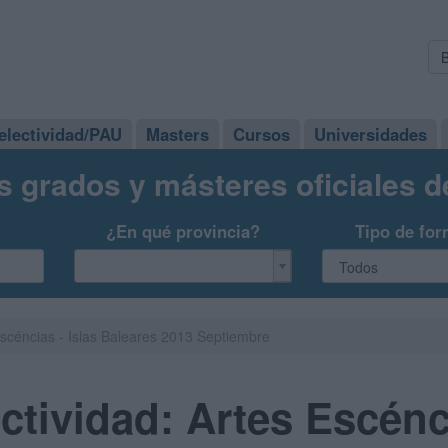
electividad/PAU
Masters
Cursos
Universidades
s grados y másteres oficiales 
¿En qué provincia?
Tipo de for
scéncias - Islas Baleares 2013 Septiembre
tividad: Artes Escénci