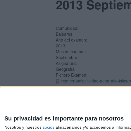
2013 Septie
Comunidad:
Baleares
Año del examen:
2013
Mes de examen:
Septiembre
Asignatura:
Geografía
Fichero Examen:
examen-selectividad-geografia-islas-
Su privacidad es importante para nosotros
Nosotros y nuestros
socios
almacenamos y/o accedemos a información