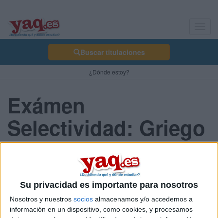
Toggl
navig
Buscar titulaciones
¿Dónde estoy?
Exámen
Selectividad: Griego
- Murcia 2013 Junio
Su privacidad es importante para nosotros
Comunidad:
Murcia
Nosotros y nuestros
socios
almacenamos y/o accedemos a
Año del examen:
información en un dispositivo, como cookies, y procesamos