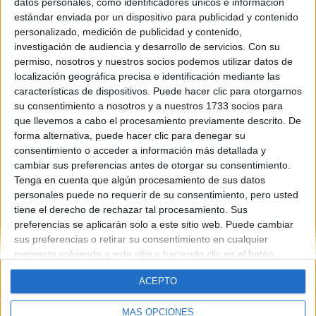
2013
datos personales, como identificadores únicos e información
Mes de examen:
estándar enviada por un dispositivo para publicidad y contenido
Junio
personalizado, medición de publicidad y contenido,
Asignatura:
investigación de audiencia y desarrollo de servicios.
Con su
Griego
permiso, nosotros y nuestros socios podemos utilizar datos de
Fichero Examen:
localización geográfica precisa e identificación mediante las
examen-selectividad-griego-murcia-2013-junio.pdf
características de dispositivos. Puede hacer clic para otorgarnos
su consentimiento a nosotros y a nuestros 1733 socios para
que llevemos a cabo el procesamiento previamente descrito. De
forma alternativa, puede hacer clic para denegar su
consentimiento o acceder a información más detallada y
cambiar sus preferencias antes de otorgar su consentimiento.
Tenga en cuenta que algún procesamiento de sus datos
personales puede no requerir de su consentimiento, pero usted
Quiénes somos
|
Contactar
|
Anúnciate
tiene el derecho de rechazar tal procesamiento. Sus
Aviso legal
|
Politica de privacidad
|
Condiciones generales
|
Política
preferencias se aplicarán solo a este sitio web. Puede cambiar
de cookies
sus preferencias o retirar su consentimiento en cualquier
© 2003-2026
Compás Mediterráneo S.L.
- Diego de León 47 - 28006
momento volviendo a este sitio y haciendo clic en el botón
Madrid [ESPAÑA] - Tel. +34 91 593 2767
"Privacidad" en la parte inferior de la página web.
ACEPTO
MÁS OPCIONES