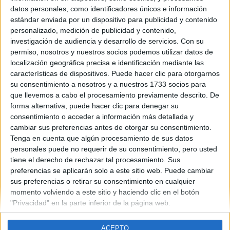
Murcia
datos personales, como identificadores únicos e información
Año del examen:
estándar enviada por un dispositivo para publicidad y contenido
2013
personalizado, medición de publicidad y contenido,
Mes de examen:
investigación de audiencia y desarrollo de servicios.
Con su
Junio
permiso, nosotros y nuestros socios podemos utilizar datos de
Asignatura:
localización geográfica precisa e identificación mediante las
Francés
características de dispositivos. Puede hacer clic para otorgarnos
Fichero Examen:
su consentimiento a nosotros y a nuestros 1733 socios para
examen-selectividad-frances-murcia-2013-junio.pdf
que llevemos a cabo el procesamiento previamente descrito. De
forma alternativa, puede hacer clic para denegar su
consentimiento o acceder a información más detallada y
cambiar sus preferencias antes de otorgar su consentimiento.
Tenga en cuenta que algún procesamiento de sus datos
personales puede no requerir de su consentimiento, pero usted
tiene el derecho de rechazar tal procesamiento. Sus
Quiénes somos
|
Contactar
|
Anúnciate
preferencias se aplicarán solo a este sitio web. Puede cambiar
Aviso legal
|
Politica de privacidad
|
Condiciones generales
|
Política
sus preferencias o retirar su consentimiento en cualquier
de cookies
momento volviendo a este sitio y haciendo clic en el botón
© 2003-2026
Compás Mediterráneo S.L.
- Diego de León 47 - 28006
"Privacidad" en la parte inferior de la página web.
Madrid [ESPAÑA] - Tel. +34 91 593 2767
ACEPTO