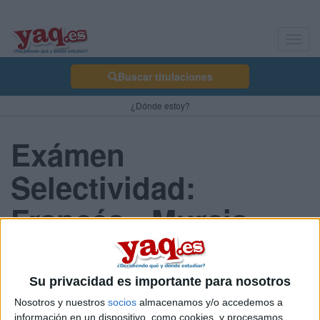
Toggl
navig
Buscar titulaciones
¿Dónde estoy?
Exámen
Selectividad:
Francés - Murcia
2013 Junio
Su privacidad es importante para nosotros
Nosotros y nuestros
socios
almacenamos y/o accedemos a
Comunidad:
información en un dispositivo, como cookies, y procesamos