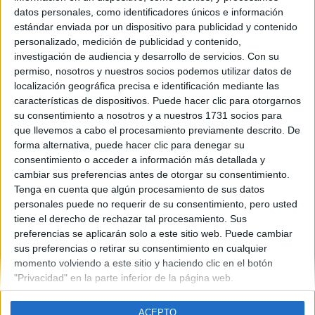
Murcia
datos personales, como identificadores únicos e información
Año del examen:
estándar enviada por un dispositivo para publicidad y contenido
2013
personalizado, medición de publicidad y contenido,
Mes de examen:
investigación de audiencia y desarrollo de servicios.
Con su
Junio
permiso, nosotros y nuestros socios podemos utilizar datos de
Asignatura:
localización geográfica precisa e identificación mediante las
Dibujo Artístico II
características de dispositivos. Puede hacer clic para otorgarnos
Fichero Examen:
su consentimiento a nosotros y a nuestros 1731 socios para
examen-selectividad-dibujo-artistico-ii-murcia-2013-junio.pdf
que llevemos a cabo el procesamiento previamente descrito. De
forma alternativa, puede hacer clic para denegar su
consentimiento o acceder a información más detallada y
cambiar sus preferencias antes de otorgar su consentimiento.
Tenga en cuenta que algún procesamiento de sus datos
personales puede no requerir de su consentimiento, pero usted
tiene el derecho de rechazar tal procesamiento. Sus
Quiénes somos
|
Contactar
|
Anúnciate
preferencias se aplicarán solo a este sitio web. Puede cambiar
Aviso legal
|
Politica de privacidad
|
Condiciones generales
|
Política
sus preferencias o retirar su consentimiento en cualquier
de cookies
momento volviendo a este sitio y haciendo clic en el botón
© 2003-2026
Compás Mediterráneo S.L.
- Diego de León 47 - 28006
"Privacidad" en la parte inferior de la página web.
Madrid [ESPAÑA] - Tel. +34 91 593 2767
ACEPTO