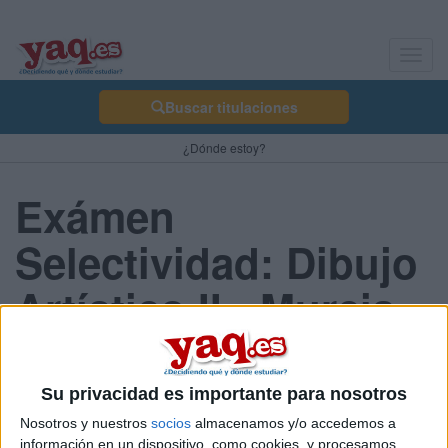
Toggl
navig
Buscar titulaciones
¿Dónde estoy?
Exámen
Selectividad: Dibujo
Artístico II - Murcia
2013 Junio
Su privacidad es importante para nosotros
Nosotros y nuestros
socios
almacenamos y/o accedemos a
Comunidad:
información en un dispositivo, como cookies, y procesamos