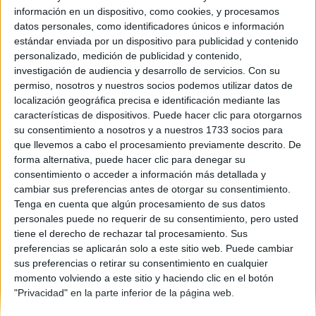
información en un dispositivo, como cookies, y procesamos
Comunidad:
datos personales, como identificadores únicos e información
Murcia
estándar enviada por un dispositivo para publicidad y contenido
Año del examen:
personalizado, medición de publicidad y contenido,
2013
investigación de audiencia y desarrollo de servicios.
Con su
Mes de examen:
permiso, nosotros y nuestros socios podemos utilizar datos de
Septiembre
localización geográfica precisa e identificación mediante las
Asignatura:
características de dispositivos. Puede hacer clic para otorgarnos
Literatura Universal
su consentimiento a nosotros y a nuestros 1733 socios para
Fichero Examen:
que llevemos a cabo el procesamiento previamente descrito. De
examen-selectividad-literatura-universal-murcia-2013-
forma alternativa, puede hacer clic para denegar su
septiembre.pdf
consentimiento o acceder a información más detallada y
cambiar sus preferencias antes de otorgar su consentimiento.
Tenga en cuenta que algún procesamiento de sus datos
personales puede no requerir de su consentimiento, pero usted
tiene el derecho de rechazar tal procesamiento. Sus
preferencias se aplicarán solo a este sitio web. Puede cambiar
sus preferencias o retirar su consentimiento en cualquier
momento volviendo a este sitio y haciendo clic en el botón
Quiénes somos
|
Contactar
|
Anúnciate
"Privacidad" en la parte inferior de la página web.
Aviso legal
|
Politica de privacidad
|
Condiciones generales
|
Política
de cookies