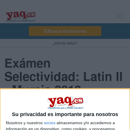
Toggl
navig
Buscar titulaciones
¿Dónde estoy?
Exámen
Selectividad: Latin II
- Murcia 2013
Septiembre
Su privacidad es importante para nosotros
Nosotros y nuestros
socios
almacenamos y/o accedemos a
Comunidad:
información en un dispositivo, como cookies, y procesamos