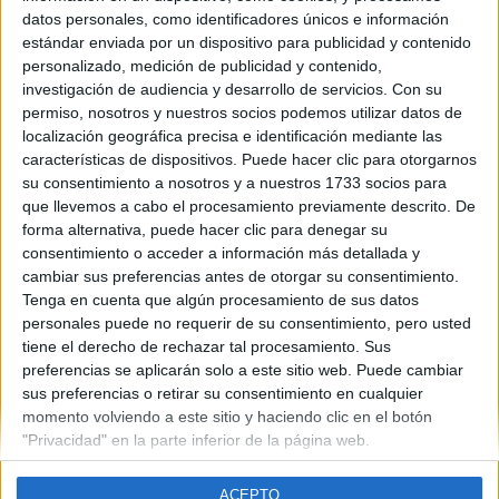
Murcia
datos personales, como identificadores únicos e información
Año del examen:
estándar enviada por un dispositivo para publicidad y contenido
2013
personalizado, medición de publicidad y contenido,
Mes de examen:
investigación de audiencia y desarrollo de servicios.
Con su
Septiembre
permiso, nosotros y nuestros socios podemos utilizar datos de
Asignatura:
localización geográfica precisa e identificación mediante las
Latin II
características de dispositivos. Puede hacer clic para otorgarnos
Fichero Examen:
su consentimiento a nosotros y a nuestros 1733 socios para
examen-selectividad-latin-ii-murcia-2013-septiembre.pdf
que llevemos a cabo el procesamiento previamente descrito. De
forma alternativa, puede hacer clic para denegar su
consentimiento o acceder a información más detallada y
cambiar sus preferencias antes de otorgar su consentimiento.
Tenga en cuenta que algún procesamiento de sus datos
personales puede no requerir de su consentimiento, pero usted
tiene el derecho de rechazar tal procesamiento. Sus
Quiénes somos
|
Contactar
|
Anúnciate
preferencias se aplicarán solo a este sitio web. Puede cambiar
Aviso legal
|
Politica de privacidad
|
Condiciones generales
|
Política
sus preferencias o retirar su consentimiento en cualquier
de cookies
momento volviendo a este sitio y haciendo clic en el botón
© 2003-2026
Compás Mediterráneo S.L.
- Diego de León 47 - 28006
"Privacidad" en la parte inferior de la página web.
Madrid [ESPAÑA] - Tel. +34 91 593 2767
ACEPTO