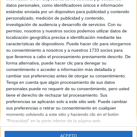
Murcia
datos personales, como identificadores únicos e información
Año del examen:
estándar enviada por un dispositivo para publicidad y contenido
2013
personalizado, medición de publicidad y contenido,
Mes de examen:
investigación de audiencia y desarrollo de servicios.
Con su
Septiembre
permiso, nosotros y nuestros socios podemos utilizar datos de
Asignatura:
localización geográfica precisa e identificación mediante las
Inglés
características de dispositivos. Puede hacer clic para otorgarnos
Fichero Examen:
su consentimiento a nosotros y a nuestros 1733 socios para
examen-selectividad-ingles-murcia-2013-septiembre.pdf
que llevemos a cabo el procesamiento previamente descrito. De
forma alternativa, puede hacer clic para denegar su
consentimiento o acceder a información más detallada y
cambiar sus preferencias antes de otorgar su consentimiento.
Tenga en cuenta que algún procesamiento de sus datos
personales puede no requerir de su consentimiento, pero usted
tiene el derecho de rechazar tal procesamiento. Sus
Quiénes somos
|
Contactar
|
Anúnciate
preferencias se aplicarán solo a este sitio web. Puede cambiar
Aviso legal
|
Politica de privacidad
|
Condiciones generales
|
Política
sus preferencias o retirar su consentimiento en cualquier
de cookies
momento volviendo a este sitio y haciendo clic en el botón
© 2003-2026
Compás Mediterráneo S.L.
- Diego de León 47 - 28006
"Privacidad" en la parte inferior de la página web.
Madrid [ESPAÑA] - Tel. +34 91 593 2767
ACEPTO