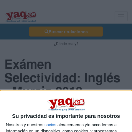
Toggl
navig
Buscar titulaciones
¿Dónde estoy?
Exámen
Selectividad: Inglés
- Murcia 2013
Septiembre
Su privacidad es importante para nosotros
Nosotros y nuestros
socios
almacenamos y/o accedemos a
Comunidad:
información en un dispositivo, como cookies, y procesamos