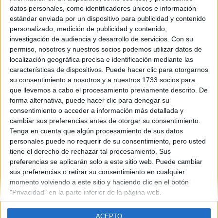
Castilla La Mancha
datos personales, como identificadores únicos e información
Año del examen:
estándar enviada por un dispositivo para publicidad y contenido
2013
personalizado, medición de publicidad y contenido,
Mes de examen:
investigación de audiencia y desarrollo de servicios.
Con su
Junio
permiso, nosotros y nuestros socios podemos utilizar datos de
Asignatura:
localización geográfica precisa e identificación mediante las
Alemán
características de dispositivos. Puede hacer clic para otorgarnos
Fichero Examen:
su consentimiento a nosotros y a nuestros 1733 socios para
examen-selectividad-aleman-castilla-mancha-2013-junio.pdf
que llevemos a cabo el procesamiento previamente descrito. De
forma alternativa, puede hacer clic para denegar su
consentimiento o acceder a información más detallada y
cambiar sus preferencias antes de otorgar su consentimiento.
Tenga en cuenta que algún procesamiento de sus datos
personales puede no requerir de su consentimiento, pero usted
tiene el derecho de rechazar tal procesamiento. Sus
Quiénes somos
|
Contactar
|
Anúnciate
preferencias se aplicarán solo a este sitio web. Puede cambiar
Aviso legal
|
Politica de privacidad
|
Condiciones generales
|
Política
sus preferencias o retirar su consentimiento en cualquier
de cookies
momento volviendo a este sitio y haciendo clic en el botón
© 2003-2026
Compás Mediterráneo S.L.
- Diego de León 47 - 28006
"Privacidad" en la parte inferior de la página web.
Madrid [ESPAÑA] - Tel. +34 91 593 2767
ACEPTO