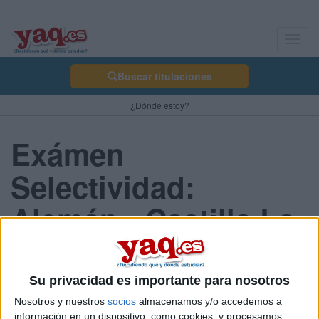
Toggl
navig
Buscar titulaciones
¿Dónde estoy?
Exámen
Selectividad:
Alemán - Castilla La
Mancha 2013 Junio
Su privacidad es importante para nosotros
Nosotros y nuestros
socios
almacenamos y/o accedemos a
Comunidad:
información en un dispositivo, como cookies, y procesamos