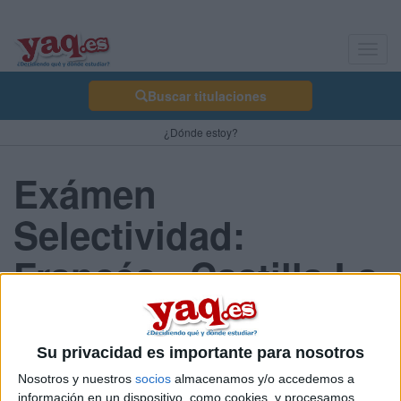
Toggl
navig
Buscar titulaciones
¿Dónde estoy?
Exámen
Selectividad:
Francés - Castilla La
Mancha 2013 Junio
Su privacidad es importante para nosotros
Nosotros y nuestros
socios
almacenamos y/o accedemos a
Comunidad:
información en un dispositivo, como cookies, y procesamos