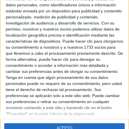
Castilla La Mancha
datos personales, como identificadores únicos e información
Año del examen:
estándar enviada por un dispositivo para publicidad y contenido
2013
personalizado, medición de publicidad y contenido,
Mes de examen:
investigación de audiencia y desarrollo de servicios.
Con su
Junio
permiso, nosotros y nuestros socios podemos utilizar datos de
Asignatura:
localización geográfica precisa e identificación mediante las
Francés
características de dispositivos. Puede hacer clic para otorgarnos
Fichero Examen:
su consentimiento a nosotros y a nuestros 1733 socios para
examen-selectividad-frances-castilla-mancha-2013-junio.pdf
que llevemos a cabo el procesamiento previamente descrito. De
forma alternativa, puede hacer clic para denegar su
consentimiento o acceder a información más detallada y
cambiar sus preferencias antes de otorgar su consentimiento.
Tenga en cuenta que algún procesamiento de sus datos
personales puede no requerir de su consentimiento, pero usted
tiene el derecho de rechazar tal procesamiento. Sus
Quiénes somos
|
Contactar
|
Anúnciate
preferencias se aplicarán solo a este sitio web. Puede cambiar
Aviso legal
|
Politica de privacidad
|
Condiciones generales
|
Política
sus preferencias o retirar su consentimiento en cualquier
de cookies
momento volviendo a este sitio y haciendo clic en el botón
© 2003-2026
Compás Mediterráneo S.L.
- Diego de León 47 - 28006
"Privacidad" en la parte inferior de la página web.
Madrid [ESPAÑA] - Tel. +34 91 593 2767
ACEPTO