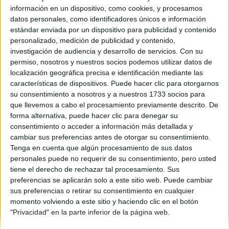
información en un dispositivo, como cookies, y procesamos
Comunidad:
datos personales, como identificadores únicos e información
Castilla La Mancha
estándar enviada por un dispositivo para publicidad y contenido
Año del examen:
personalizado, medición de publicidad y contenido,
2013
investigación de audiencia y desarrollo de servicios.
Con su
Mes de examen:
permiso, nosotros y nuestros socios podemos utilizar datos de
Junio
localización geográfica precisa e identificación mediante las
Asignatura:
características de dispositivos. Puede hacer clic para otorgarnos
Historia del Arte
su consentimiento a nosotros y a nuestros 1733 socios para
Fichero Examen:
que llevemos a cabo el procesamiento previamente descrito. De
examen-selectividad-historia-del-arte-castilla-mancha-2013-
forma alternativa, puede hacer clic para denegar su
junio.pdf
consentimiento o acceder a información más detallada y
cambiar sus preferencias antes de otorgar su consentimiento.
Tenga en cuenta que algún procesamiento de sus datos
personales puede no requerir de su consentimiento, pero usted
tiene el derecho de rechazar tal procesamiento. Sus
preferencias se aplicarán solo a este sitio web. Puede cambiar
sus preferencias o retirar su consentimiento en cualquier
momento volviendo a este sitio y haciendo clic en el botón
Quiénes somos
|
Contactar
|
Anúnciate
"Privacidad" en la parte inferior de la página web.
Aviso legal
|
Politica de privacidad
|
Condiciones generales
|
Política
de cookies