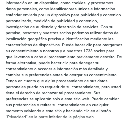
información en un dispositivo, como cookies, y procesamos
datos personales, como identificadores únicos e información
Comunidad:
Castilla La Mancha
estándar enviada por un dispositivo para publicidad y contenido
Año del examen:
personalizado, medición de publicidad y contenido,
2013
investigación de audiencia y desarrollo de servicios.
Con su
Mes de examen:
permiso, nosotros y nuestros socios podemos utilizar datos de
Junio
localización geográfica precisa e identificación mediante las
Asignatura:
características de dispositivos. Puede hacer clic para otorgarnos
Portugués
su consentimiento a nosotros y a nuestros 1733 socios para
Fichero Examen:
que llevemos a cabo el procesamiento previamente descrito. De
examen-selectividad-portugues-castilla-mancha-2013-junio.pdf
forma alternativa, puede hacer clic para denegar su
consentimiento o acceder a información más detallada y
cambiar sus preferencias antes de otorgar su consentimiento.
Tenga en cuenta que algún procesamiento de sus datos
personales puede no requerir de su consentimiento, pero usted
tiene el derecho de rechazar tal procesamiento. Sus
preferencias se aplicarán solo a este sitio web. Puede cambiar
sus preferencias o retirar su consentimiento en cualquier
Quiénes somos
|
Contactar
|
Anúnciate
momento volviendo a este sitio y haciendo clic en el botón
Aviso legal
|
Politica de privacidad
|
Condiciones generales
|
Política
"Privacidad" en la parte inferior de la página web.
de cookies
© 2003-2026
Compás Mediterráneo S.L.
- Diego de León 47 - 28006