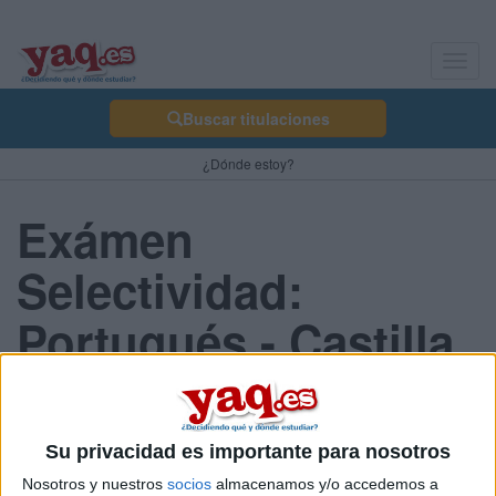
Toggl
navig
Buscar titulaciones
¿Dónde estoy?
Exámen
Selectividad:
Portugués - Castilla
La Mancha 2013
Junio
Su privacidad es importante para nosotros
Nosotros y nuestros
socios
almacenamos y/o accedemos a