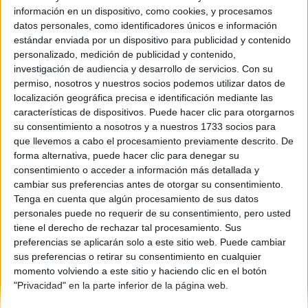
información en un dispositivo, como cookies, y procesamos
Comunidad:
datos personales, como identificadores únicos e información
Castilla La Mancha
estándar enviada por un dispositivo para publicidad y contenido
Año del examen:
personalizado, medición de publicidad y contenido,
2013
investigación de audiencia y desarrollo de servicios.
Con su
Mes de examen:
permiso, nosotros y nuestros socios podemos utilizar datos de
Septiembre
localización geográfica precisa e identificación mediante las
Asignatura:
características de dispositivos. Puede hacer clic para otorgarnos
Dibujo Técnico II
su consentimiento a nosotros y a nuestros 1733 socios para
Fichero Examen:
que llevemos a cabo el procesamiento previamente descrito. De
examen-selectividad-dibujo-tecnico-ii-castilla-mancha-2013-
forma alternativa, puede hacer clic para denegar su
septiembre.pdf
consentimiento o acceder a información más detallada y
cambiar sus preferencias antes de otorgar su consentimiento.
Tenga en cuenta que algún procesamiento de sus datos
personales puede no requerir de su consentimiento, pero usted
tiene el derecho de rechazar tal procesamiento. Sus
preferencias se aplicarán solo a este sitio web. Puede cambiar
sus preferencias o retirar su consentimiento en cualquier
momento volviendo a este sitio y haciendo clic en el botón
Quiénes somos
|
Contactar
|
Anúnciate
"Privacidad" en la parte inferior de la página web.
Aviso legal
|
Politica de privacidad
|
Condiciones generales
|
Política
de cookies