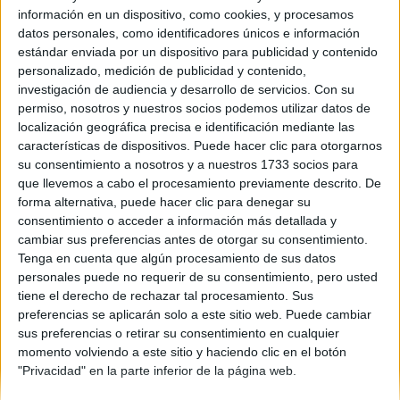
información en un dispositivo, como cookies, y procesamos
Comunidad:
datos personales, como identificadores únicos e información
Castilla La Mancha
estándar enviada por un dispositivo para publicidad y contenido
Año del examen:
personalizado, medición de publicidad y contenido,
2013
investigación de audiencia y desarrollo de servicios.
Con su
Mes de examen:
permiso, nosotros y nuestros socios podemos utilizar datos de
Septiembre
localización geográfica precisa e identificación mediante las
Asignatura:
características de dispositivos. Puede hacer clic para otorgarnos
Filosofía
su consentimiento a nosotros y a nuestros 1733 socios para
Fichero Examen:
que llevemos a cabo el procesamiento previamente descrito. De
examen-selectividad-filosofia-castilla-mancha-2013-
forma alternativa, puede hacer clic para denegar su
septiembre.pdf
consentimiento o acceder a información más detallada y
cambiar sus preferencias antes de otorgar su consentimiento.
Tenga en cuenta que algún procesamiento de sus datos
personales puede no requerir de su consentimiento, pero usted
tiene el derecho de rechazar tal procesamiento. Sus
preferencias se aplicarán solo a este sitio web. Puede cambiar
sus preferencias o retirar su consentimiento en cualquier
momento volviendo a este sitio y haciendo clic en el botón
Quiénes somos
|
Contactar
|
Anúnciate
"Privacidad" en la parte inferior de la página web.
Aviso legal
|
Politica de privacidad
|
Condiciones generales
|
Política
de cookies