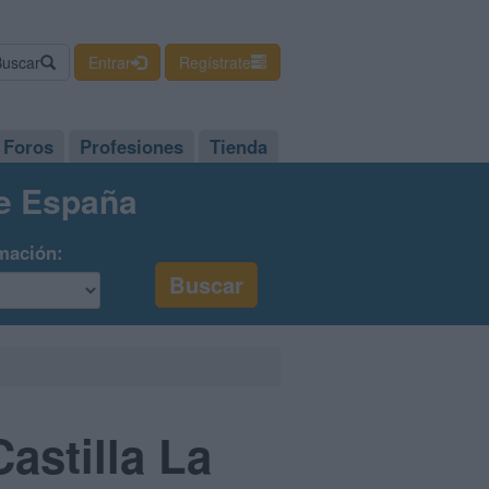
Buscar
Entrar
Regístrate
Foros
Profesiones
Tienda
de España
mación:
astilla La