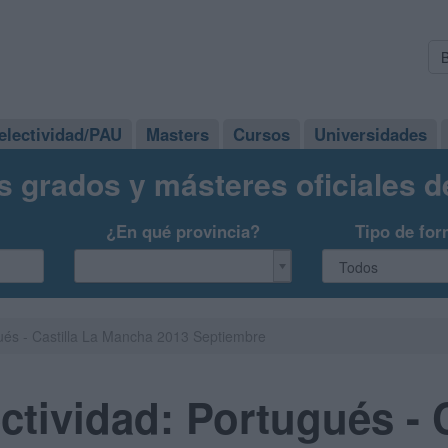
electividad/PAU
Masters
Cursos
Universidades
s grados y másteres oficiales 
¿En qué provincia?
Tipo de for
ués - Castilla La Mancha 2013 Septiembre
tividad: Portugués - C