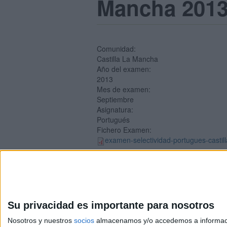
Mancha 2013
Comunidad:
Castilla La Mancha
Año del examen:
2013
Mes de examen:
Septiembre
Asignatura:
Portugués
Fichero Examen:
examen-selectividad-portugues-casti
Su privacidad es importante para nosotros
Nosotros y nuestros
socios
almacenamos y/o accedemos a información