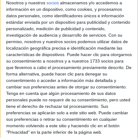
Nosotros y nuestros
socios
almacenamos y/o accedemos a
información en un dispositivo, como cookies, y procesamos
datos personales, como identificadores únicos e información
estándar enviada por un dispositivo para publicidad y contenido
Comunidad:
personalizado, medición de publicidad y contenido,
Castilla La Mancha
investigación de audiencia y desarrollo de servicios.
Con su
Año del examen:
permiso, nosotros y nuestros socios podemos utilizar datos de
2013
localización geográfica precisa e identificación mediante las
Mes de examen:
características de dispositivos. Puede hacer clic para otorgarnos
Septiembre
Asignatura:
su consentimiento a nosotros y a nuestros 1733 socios para
Tecnología Industrial II
que llevemos a cabo el procesamiento previamente descrito. De
Fichero Examen:
forma alternativa, puede hacer clic para denegar su
examen-selectividad-tecnologia-industrial-ii-castilla-mancha-
consentimiento o acceder a información más detallada y
2013-septiembre.pdf
cambiar sus preferencias antes de otorgar su consentimiento.
Tenga en cuenta que algún procesamiento de sus datos
personales puede no requerir de su consentimiento, pero usted
tiene el derecho de rechazar tal procesamiento. Sus
preferencias se aplicarán solo a este sitio web. Puede cambiar
sus preferencias o retirar su consentimiento en cualquier
momento volviendo a este sitio y haciendo clic en el botón
"Privacidad" en la parte inferior de la página web.
Quiénes somos
|
Contactar
|
Anúnciate