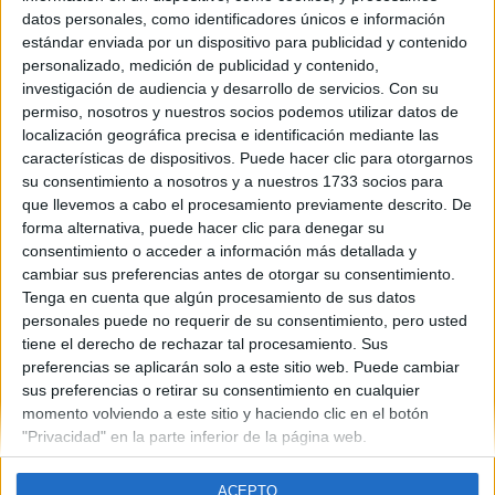
Castilla y León
datos personales, como identificadores únicos e información
Año del examen:
estándar enviada por un dispositivo para publicidad y contenido
2013
personalizado, medición de publicidad y contenido,
Mes de examen:
investigación de audiencia y desarrollo de servicios.
Con su
Junio
permiso, nosotros y nuestros socios podemos utilizar datos de
Asignatura:
localización geográfica precisa e identificación mediante las
Geografía
características de dispositivos. Puede hacer clic para otorgarnos
Fichero Examen:
su consentimiento a nosotros y a nuestros 1733 socios para
examen-selectividad-geografia-castilla-y-leon-2013-junio.pdf
que llevemos a cabo el procesamiento previamente descrito. De
forma alternativa, puede hacer clic para denegar su
consentimiento o acceder a información más detallada y
cambiar sus preferencias antes de otorgar su consentimiento.
Tenga en cuenta que algún procesamiento de sus datos
personales puede no requerir de su consentimiento, pero usted
tiene el derecho de rechazar tal procesamiento. Sus
Quiénes somos
|
Contactar
|
Anúnciate
preferencias se aplicarán solo a este sitio web. Puede cambiar
Aviso legal
|
Politica de privacidad
|
Condiciones generales
|
Política
sus preferencias o retirar su consentimiento en cualquier
de cookies
momento volviendo a este sitio y haciendo clic en el botón
© 2003-2026
Compás Mediterráneo S.L.
- Diego de León 47 - 28006
"Privacidad" en la parte inferior de la página web.
Madrid [ESPAÑA] - Tel. +34 91 593 2767
ACEPTO