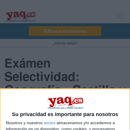
Toggl
navig
Buscar titulaciones
¿Dónde estoy?
Exámen
Selectividad:
Geografía - Castilla y
León 2013 Junio
Su privacidad es importante para nosotros
Nosotros y nuestros
socios
almacenamos y/o accedemos a
Comunidad:
información en un dispositivo, como cookies, y procesamos