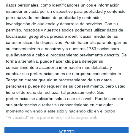
La Rioja
datos personales, como identificadores únicos e información
Año del examen:
estándar enviada por un dispositivo para publicidad y contenido
2013
personalizado, medición de publicidad y contenido,
Mes de examen:
investigación de audiencia y desarrollo de servicios.
Con su
Junio
permiso, nosotros y nuestros socios podemos utilizar datos de
Asignatura:
localización geográfica precisa e identificación mediante las
Diseño
características de dispositivos. Puede hacer clic para otorgarnos
Fichero Examen:
su consentimiento a nosotros y a nuestros 1733 socios para
examen-selectividad-diseno-rioja-2013-junio.pdf
que llevemos a cabo el procesamiento previamente descrito. De
forma alternativa, puede hacer clic para denegar su
consentimiento o acceder a información más detallada y
cambiar sus preferencias antes de otorgar su consentimiento.
Tenga en cuenta que algún procesamiento de sus datos
personales puede no requerir de su consentimiento, pero usted
tiene el derecho de rechazar tal procesamiento. Sus
Quiénes somos
|
Contactar
|
Anúnciate
preferencias se aplicarán solo a este sitio web. Puede cambiar
Aviso legal
|
Politica de privacidad
|
Condiciones generales
|
Política
sus preferencias o retirar su consentimiento en cualquier
de cookies
momento volviendo a este sitio y haciendo clic en el botón
© 2003-2026
Compás Mediterráneo S.L.
- Diego de León 47 - 28006
"Privacidad" en la parte inferior de la página web.
Madrid [ESPAÑA] - Tel. +34 91 593 2767
ACEPTO