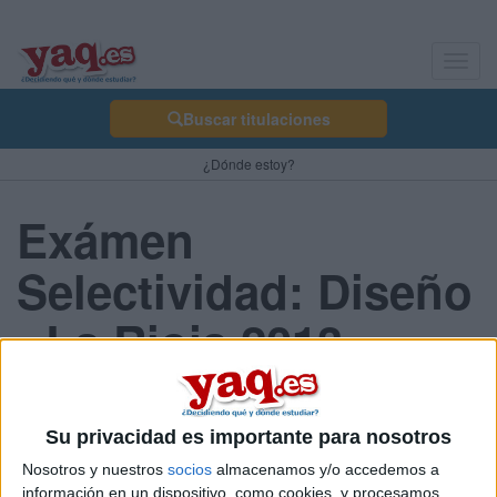
Toggl
navig
Buscar titulaciones
¿Dónde estoy?
Exámen
Selectividad: Diseño
- La Rioja 2013
Junio
Su privacidad es importante para nosotros
Nosotros y nuestros
socios
almacenamos y/o accedemos a
Comunidad:
información en un dispositivo, como cookies, y procesamos