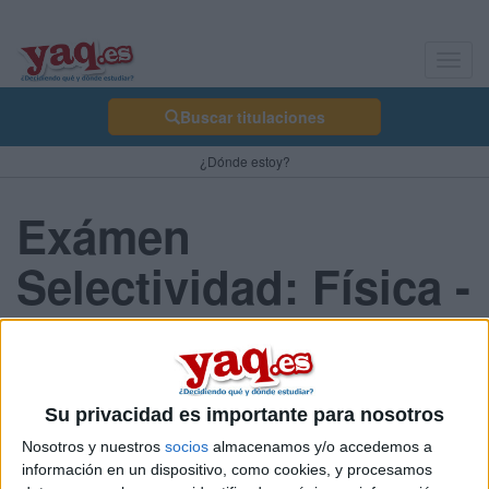
Toggl
navig
Buscar titulaciones
¿Dónde estoy?
Exámen
Selectividad: Física -
La Rioja 2013 Junio
Su privacidad es importante para nosotros
Comunidad:
La Rioja
Nosotros y nuestros
socios
almacenamos y/o accedemos a
Año del examen:
información en un dispositivo, como cookies, y procesamos