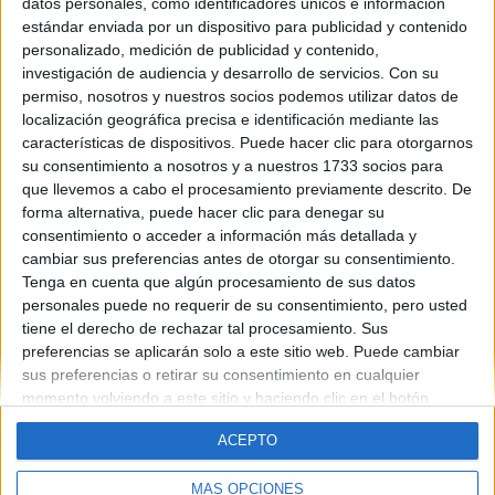
2013
datos personales, como identificadores únicos e información
Mes de examen:
estándar enviada por un dispositivo para publicidad y contenido
Junio
personalizado, medición de publicidad y contenido,
Asignatura:
investigación de audiencia y desarrollo de servicios.
Con su
Física
permiso, nosotros y nuestros socios podemos utilizar datos de
Fichero Examen:
localización geográfica precisa e identificación mediante las
examen-selectividad-fisica-rioja-2013-junio.pdf
características de dispositivos. Puede hacer clic para otorgarnos
su consentimiento a nosotros y a nuestros 1733 socios para
que llevemos a cabo el procesamiento previamente descrito. De
forma alternativa, puede hacer clic para denegar su
consentimiento o acceder a información más detallada y
cambiar sus preferencias antes de otorgar su consentimiento.
Tenga en cuenta que algún procesamiento de sus datos
personales puede no requerir de su consentimiento, pero usted
Quiénes somos
|
Contactar
|
Anúnciate
tiene el derecho de rechazar tal procesamiento. Sus
Aviso legal
|
Politica de privacidad
|
Condiciones generales
|
Política
preferencias se aplicarán solo a este sitio web. Puede cambiar
de cookies
sus preferencias o retirar su consentimiento en cualquier
© 2003-2026
Compás Mediterráneo S.L.
- Diego de León 47 - 28006
momento volviendo a este sitio y haciendo clic en el botón
Madrid [ESPAÑA] - Tel. +34 91 593 2767
"Privacidad" en la parte inferior de la página web.
ACEPTO
MÁS OPCIONES