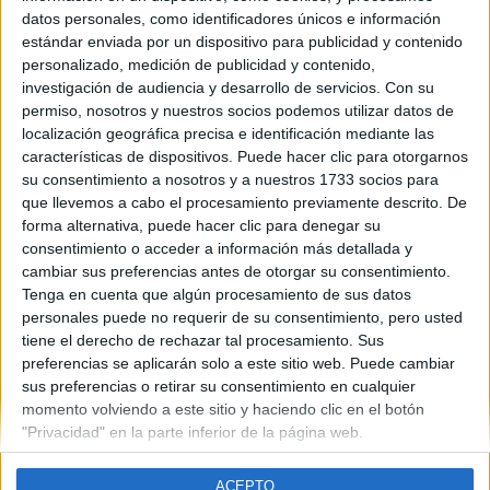
La Rioja
datos personales, como identificadores únicos e información
Año del examen:
estándar enviada por un dispositivo para publicidad y contenido
2013
personalizado, medición de publicidad y contenido,
Mes de examen:
investigación de audiencia y desarrollo de servicios.
Con su
Junio
permiso, nosotros y nuestros socios podemos utilizar datos de
Asignatura:
localización geográfica precisa e identificación mediante las
Química
características de dispositivos. Puede hacer clic para otorgarnos
Fichero Examen:
su consentimiento a nosotros y a nuestros 1733 socios para
examen-selectividad-quimica-rioja-2013-junio.pdf
que llevemos a cabo el procesamiento previamente descrito. De
forma alternativa, puede hacer clic para denegar su
consentimiento o acceder a información más detallada y
cambiar sus preferencias antes de otorgar su consentimiento.
Tenga en cuenta que algún procesamiento de sus datos
personales puede no requerir de su consentimiento, pero usted
tiene el derecho de rechazar tal procesamiento. Sus
Quiénes somos
|
Contactar
|
Anúnciate
preferencias se aplicarán solo a este sitio web. Puede cambiar
Aviso legal
|
Politica de privacidad
|
Condiciones generales
|
Política
sus preferencias o retirar su consentimiento en cualquier
de cookies
momento volviendo a este sitio y haciendo clic en el botón
© 2003-2026
Compás Mediterráneo S.L.
- Diego de León 47 - 28006
"Privacidad" en la parte inferior de la página web.
Madrid [ESPAÑA] - Tel. +34 91 593 2767
ACEPTO