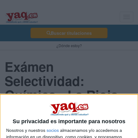
Toggl
navig
Buscar titulaciones
¿Dónde estoy?
Exámen
Selectividad:
Química - La Rioja
2013 Junio
Su privacidad es importante para nosotros
Nosotros y nuestros
socios
almacenamos y/o accedemos a
Comunidad:
información en un dispositivo, como cookies, y procesamos