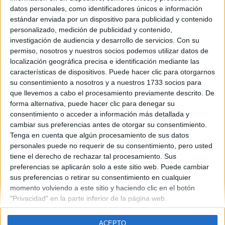
La Rioja
datos personales, como identificadores únicos e información
Año del examen:
estándar enviada por un dispositivo para publicidad y contenido
2013
personalizado, medición de publicidad y contenido,
Mes de examen:
investigación de audiencia y desarrollo de servicios.
Con su
Julio
permiso, nosotros y nuestros socios podemos utilizar datos de
Asignatura:
localización geográfica precisa e identificación mediante las
Historia
características de dispositivos. Puede hacer clic para otorgarnos
Fichero Examen:
su consentimiento a nosotros y a nuestros 1733 socios para
examen-selectividad-historia-rioja-2013-julio.pdf
que llevemos a cabo el procesamiento previamente descrito. De
forma alternativa, puede hacer clic para denegar su
consentimiento o acceder a información más detallada y
cambiar sus preferencias antes de otorgar su consentimiento.
Tenga en cuenta que algún procesamiento de sus datos
personales puede no requerir de su consentimiento, pero usted
tiene el derecho de rechazar tal procesamiento. Sus
Quiénes somos
|
Contactar
|
Anúnciate
preferencias se aplicarán solo a este sitio web. Puede cambiar
Aviso legal
|
Politica de privacidad
|
Condiciones generales
|
Política
sus preferencias o retirar su consentimiento en cualquier
de cookies
momento volviendo a este sitio y haciendo clic en el botón
© 2003-2026
Compás Mediterráneo S.L.
- Diego de León 47 - 28006
"Privacidad" en la parte inferior de la página web.
Madrid [ESPAÑA] - Tel. +34 91 593 2767
ACEPTO