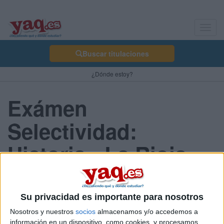
Toggl
navig
Buscar titulaciones
¿Dónde estoy?
Exámen
Selectividad:
Historia - La Rioja
2013 Julio
Su privacidad es importante para nosotros
Nosotros y nuestros
socios
almacenamos y/o accedemos a
Comunidad:
información en un dispositivo, como cookies, y procesamos