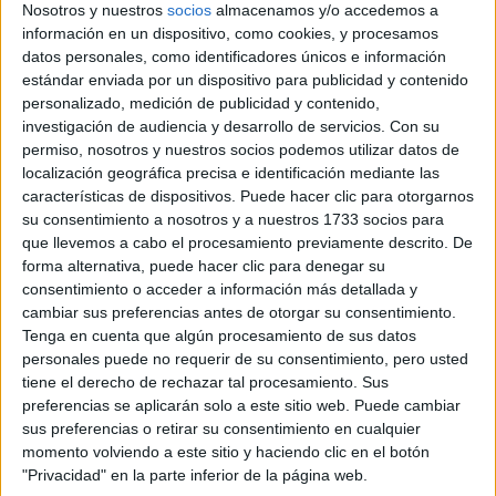
Nosotros y nuestros
socios
almacenamos y/o accedemos a
información en un dispositivo, como cookies, y procesamos
datos personales, como identificadores únicos e información
estándar enviada por un dispositivo para publicidad y contenido
Comunidad:
personalizado, medición de publicidad y contenido,
La Rioja
investigación de audiencia y desarrollo de servicios.
Con su
Año del examen:
permiso, nosotros y nuestros socios podemos utilizar datos de
2013
localización geográfica precisa e identificación mediante las
Mes de examen:
características de dispositivos. Puede hacer clic para otorgarnos
Julio
Asignatura:
su consentimiento a nosotros y a nuestros 1733 socios para
Matemáticas Aplicadas a la Ciencias Sociales
que llevemos a cabo el procesamiento previamente descrito. De
Fichero Examen:
forma alternativa, puede hacer clic para denegar su
examen-selectividad-matematicas-aplicadas-ciencias-sociales-
consentimiento o acceder a información más detallada y
rioja-2013-julio.pdf
cambiar sus preferencias antes de otorgar su consentimiento.
Tenga en cuenta que algún procesamiento de sus datos
personales puede no requerir de su consentimiento, pero usted
tiene el derecho de rechazar tal procesamiento. Sus
preferencias se aplicarán solo a este sitio web. Puede cambiar
sus preferencias o retirar su consentimiento en cualquier
momento volviendo a este sitio y haciendo clic en el botón
"Privacidad" en la parte inferior de la página web.
Quiénes somos
|
Contactar
|
Anúnciate