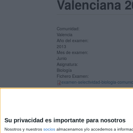
Valenciana 2
Comunidad:
Valencia
Año del examen:
2013
Mes de examen:
Junio
Asignatura:
Biología
Fichero Examen:
examen-selectividad-biologia-comunid
Su privacidad es importante para nosotros
Nosotros y nuestros
socios
almacenamos y/o accedemos a información