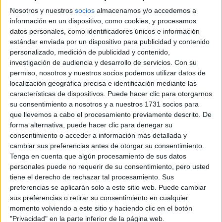
Nosotros y nuestros
socios
almacenamos y/o accedemos a
información en un dispositivo, como cookies, y procesamos
datos personales, como identificadores únicos e información
Comunidad:
estándar enviada por un dispositivo para publicidad y contenido
Valencia
personalizado, medición de publicidad y contenido,
Año del examen:
investigación de audiencia y desarrollo de servicios.
Con su
2013
permiso, nosotros y nuestros socios podemos utilizar datos de
Mes de examen:
localización geográfica precisa e identificación mediante las
Junio
características de dispositivos. Puede hacer clic para otorgarnos
Asignatura:
su consentimiento a nosotros y a nuestros 1731 socios para
Dibujo Técnico II
que llevemos a cabo el procesamiento previamente descrito. De
Descripción del fichero:
forma alternativa, puede hacer clic para denegar su
Opción B
consentimiento o acceder a información más detallada y
Fichero Examen:
cambiar sus preferencias antes de otorgar su consentimiento.
examen-selectividad-dibujo-tecnico-ii-comunidad-valenciana-
Tenga en cuenta que algún procesamiento de sus datos
2013-junio.pdf
personales puede no requerir de su consentimiento, pero usted
tiene el derecho de rechazar tal procesamiento. Sus
preferencias se aplicarán solo a este sitio web. Puede cambiar
sus preferencias o retirar su consentimiento en cualquier
momento volviendo a este sitio y haciendo clic en el botón
"Privacidad" en la parte inferior de la página web.