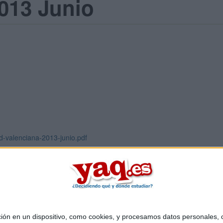
013 Junio
d-valenciana-2013-junio.pdf
 en un dispositivo, como cookies, y procesamos datos personales, co
Quiénes somos
|
Contactar
|
Anúnciate