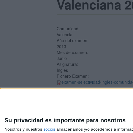
Valenciana 2
Comunidad:
Valencia
Año del examen:
2013
Mes de examen:
Junio
Asignatura:
Inglés
Fichero Examen:
examen-selectividad-ingles-comunida
Su privacidad es importante para nosotros
Nosotros y nuestros
socios
almacenamos y/o accedemos a información