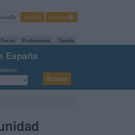
Buscar
Entrar
Regístrate
Foros
Profesiones
Tienda
de España
mación:
munidad