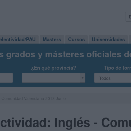
electividad/PAU
Masters
Cursos
Universidades
s grados y másteres oficiales 
¿En qué provincia?
Tipo de for
 - Comunidad Valenciana 2013 Junio
tividad: Inglés - Co