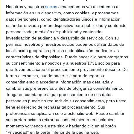
Julio
Nosotros y nuestros
socios
almacenamos y/o accedemos a
información en un dispositivo, como cookies, y procesamos
datos personales, como identificadores únicos e información
estándar enviada por un dispositivo para publicidad y contenido
personalizado, medición de publicidad y contenido,
Comunidad:
investigación de audiencia y desarrollo de servicios.
Con su
Valencia
permiso, nosotros y nuestros socios podemos utilizar datos de
Año del examen:
localización geográfica precisa e identificación mediante las
2013
características de dispositivos. Puede hacer clic para otorgarnos
Mes de examen:
su consentimiento a nosotros y a nuestros 1731 socios para
Julio
que llevemos a cabo el procesamiento previamente descrito. De
Asignatura:
forma alternativa, puede hacer clic para denegar su
Economía de la Empresa
consentimiento o acceder a información más detallada y
Fichero Examen:
cambiar sus preferencias antes de otorgar su consentimiento.
ex-men-selectividad-econom-empresa-comunidad-valenciana-
Tenga en cuenta que algún procesamiento de sus datos
2013-julio.pdf
personales puede no requerir de su consentimiento, pero usted
tiene el derecho de rechazar tal procesamiento. Sus
preferencias se aplicarán solo a este sitio web. Puede cambiar
sus preferencias o retirar su consentimiento en cualquier
momento volviendo a este sitio y haciendo clic en el botón
"Privacidad" en la parte inferior de la página web.