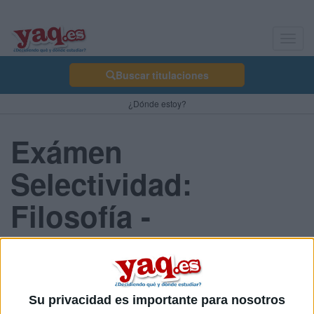
Toggl
navig
Buscar titulaciones
¿Dónde estoy?
Exámen
Selectividad:
Filosofía -
Comunidad
Valenciana 2013
Julio
Su privacidad es importante para nosotros