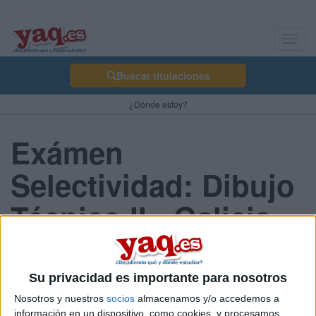
Toggl
navig
Buscar titulaciones
¿Dónde estoy?
Exámen
Selectividad: Dibujo
Técnico II - Galicia
2013 Junio
Su privacidad es importante para nosotros
Nosotros y nuestros
socios
almacenamos y/o accedemos a
Comunidad:
información en un dispositivo, como cookies, y procesamos