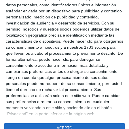
Galicia
datos personales, como identificadores únicos e información
Año del examen:
estándar enviada por un dispositivo para publicidad y contenido
2013
personalizado, medición de publicidad y contenido,
Mes de examen:
investigación de audiencia y desarrollo de servicios.
Con su
Junio
Septiembre
permiso, nosotros y nuestros socios podemos utilizar datos de
Asignatura:
localización geográfica precisa e identificación mediante las
Dibujo Técnico II
características de dispositivos. Puede hacer clic para otorgarnos
Fichero Examen:
su consentimiento a nosotros y a nuestros 1733 socios para
ex-men-selectividad-dibujo-t-cnico-ii-galicia-2013-junio.pdf
que llevemos a cabo el procesamiento previamente descrito. De
forma alternativa, puede hacer clic para denegar su
consentimiento o acceder a información más detallada y
cambiar sus preferencias antes de otorgar su consentimiento.
Tenga en cuenta que algún procesamiento de sus datos
personales puede no requerir de su consentimiento, pero usted
tiene el derecho de rechazar tal procesamiento. Sus
Quiénes somos
|
Contactar
|
Anúnciate
preferencias se aplicarán solo a este sitio web. Puede cambiar
Aviso legal
|
Politica de privacidad
|
Condiciones generales
|
Política
sus preferencias o retirar su consentimiento en cualquier
de cookies
momento volviendo a este sitio y haciendo clic en el botón
© 2003-2026
Compás Mediterráneo S.L.
- Diego de León 47 - 28006
"Privacidad" en la parte inferior de la página web.
Madrid [ESPAÑA] - Tel. +34 91 593 2767
ACEPTO