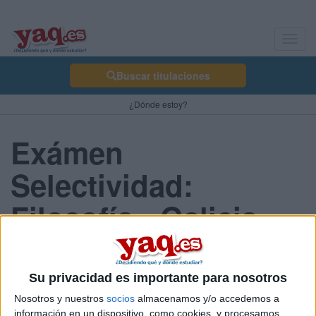
Toggl
navig
Buscar titulaciones
¿Dónde estoy?
Exámen
Selectividad:
Filosofía - Galicia
2013 Junio
Su privacidad es importante para nosotros
Nosotros y nuestros
socios
almacenamos y/o accedemos a
Comunidad:
información en un dispositivo, como cookies, y procesamos