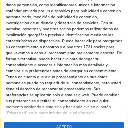
Galicia
datos personales, como identificadores únicos e información
Año del examen:
estándar enviada por un dispositivo para publicidad y contenido
2013
personalizado, medición de publicidad y contenido,
Mes de examen:
investigación de audiencia y desarrollo de servicios.
Con su
Junio
Septiembre
permiso, nosotros y nuestros socios podemos utilizar datos de
Asignatura:
localización geográfica precisa e identificación mediante las
Filosofía
características de dispositivos. Puede hacer clic para otorgarnos
Fichero Examen:
su consentimiento a nosotros y a nuestros 1731 socios para
ex-men-selectividad-filosof-galicia-2013-junio.pdf
que llevemos a cabo el procesamiento previamente descrito. De
forma alternativa, puede hacer clic para denegar su
consentimiento o acceder a información más detallada y
cambiar sus preferencias antes de otorgar su consentimiento.
Tenga en cuenta que algún procesamiento de sus datos
personales puede no requerir de su consentimiento, pero usted
tiene el derecho de rechazar tal procesamiento. Sus
Quiénes somos
|
Contactar
|
Anúnciate
preferencias se aplicarán solo a este sitio web. Puede cambiar
Aviso legal
|
Politica de privacidad
|
Condiciones generales
|
Política
sus preferencias o retirar su consentimiento en cualquier
de cookies
momento volviendo a este sitio y haciendo clic en el botón
© 2003-2026
Compás Mediterráneo S.L.
- Diego de León 47 - 28006
"Privacidad" en la parte inferior de la página web.
Madrid [ESPAÑA] - Tel. +34 91 593 2767
ACEPTO