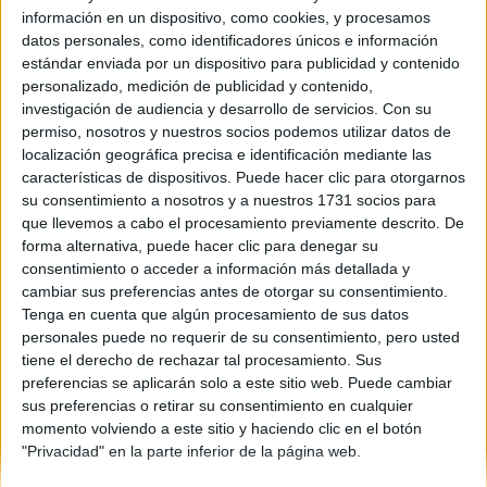
información en un dispositivo, como cookies, y procesamos
Comunidad:
datos personales, como identificadores únicos e información
Galicia
estándar enviada por un dispositivo para publicidad y contenido
Año del examen:
personalizado, medición de publicidad y contenido,
2013
investigación de audiencia y desarrollo de servicios.
Con su
Mes de examen:
permiso, nosotros y nuestros socios podemos utilizar datos de
Junio
Septiembre
localización geográfica precisa e identificación mediante las
Asignatura:
características de dispositivos. Puede hacer clic para otorgarnos
Lengua Gallega y Literatura
su consentimiento a nosotros y a nuestros 1731 socios para
Fichero Examen:
que llevemos a cabo el procesamiento previamente descrito. De
ex-men-selectividad-lengua-gallega-y-literatura-galicia-2013-
forma alternativa, puede hacer clic para denegar su
junio.pdf
consentimiento o acceder a información más detallada y
cambiar sus preferencias antes de otorgar su consentimiento.
Tenga en cuenta que algún procesamiento de sus datos
personales puede no requerir de su consentimiento, pero usted
tiene el derecho de rechazar tal procesamiento. Sus
preferencias se aplicarán solo a este sitio web. Puede cambiar
sus preferencias o retirar su consentimiento en cualquier
momento volviendo a este sitio y haciendo clic en el botón
Quiénes somos
|
Contactar
|
Anúnciate
"Privacidad" en la parte inferior de la página web.
Aviso legal
|
Politica de privacidad
|
Condiciones generales
|
Política
de cookies