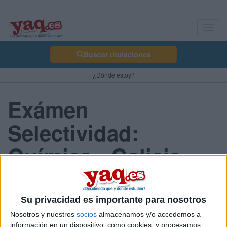
Toggl
navig
Buscar titulaciones
¿Dónde estoy?
Exámen
Selectividad:
Química - Galicia
2013 Junio
Su privacidad es importante para nosotros
Nosotros y nuestros
socios
almacenamos y/o accedemos a
Comunidad:
información en un dispositivo, como cookies, y procesamos