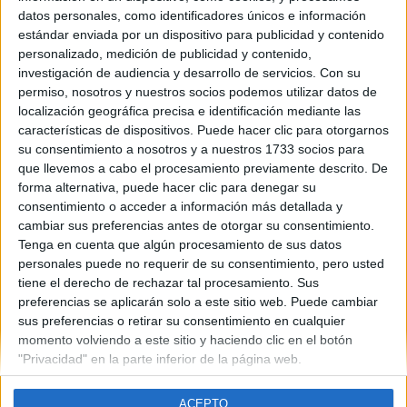
Galicia
datos personales, como identificadores únicos e información
Año del examen:
estándar enviada por un dispositivo para publicidad y contenido
2013
personalizado, medición de publicidad y contenido,
Mes de examen:
investigación de audiencia y desarrollo de servicios.
Con su
Junio
Septiembre
permiso, nosotros y nuestros socios podemos utilizar datos de
Asignatura:
localización geográfica precisa e identificación mediante las
Química
características de dispositivos. Puede hacer clic para otorgarnos
Fichero Examen:
su consentimiento a nosotros y a nuestros 1733 socios para
ex-men-selectividad-qu-mica-galicia-2013-junio.pdf
que llevemos a cabo el procesamiento previamente descrito. De
forma alternativa, puede hacer clic para denegar su
consentimiento o acceder a información más detallada y
cambiar sus preferencias antes de otorgar su consentimiento.
Tenga en cuenta que algún procesamiento de sus datos
personales puede no requerir de su consentimiento, pero usted
tiene el derecho de rechazar tal procesamiento. Sus
Quiénes somos
|
Contactar
|
Anúnciate
preferencias se aplicarán solo a este sitio web. Puede cambiar
Aviso legal
|
Politica de privacidad
|
Condiciones generales
|
Política
sus preferencias o retirar su consentimiento en cualquier
de cookies
momento volviendo a este sitio y haciendo clic en el botón
© 2003-2026
Compás Mediterráneo S.L.
- Diego de León 47 - 28006
"Privacidad" en la parte inferior de la página web.
Madrid [ESPAÑA] - Tel. +34 91 593 2767
ACEPTO