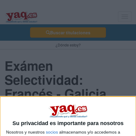
Toggl
navig
Buscar titulaciones
¿Dónde estoy?
Exámen
Selectividad:
Francés - Galicia
2013 Junio
Su privacidad es importante para nosotros
Comunidad:
Nosotros y nuestros
socios
almacenamos y/o accedemos a