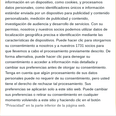
Galicia
información en un dispositivo, como cookies, y procesamos
Año del examen:
datos personales, como identificadores únicos e información
2013
estándar enviada por un dispositivo para publicidad y contenido
Mes de examen:
personalizado, medición de publicidad y contenido,
Junio
investigación de audiencia y desarrollo de servicios.
Con su
Asignatura:
permiso, nosotros y nuestros socios podemos utilizar datos de
Francés
localización geográfica precisa e identificación mediante las
Descripción del fichero:
características de dispositivos. Puede hacer clic para otorgarnos
Audición
su consentimiento a nosotros y a nuestros 1731 socios para
Fichero Examen:
que llevemos a cabo el procesamiento previamente descrito. De
ex-men-selectividad-franc-s-galicia-2013-junio.mp3
forma alternativa, puede hacer clic para denegar su
consentimiento o acceder a información más detallada y
cambiar sus preferencias antes de otorgar su consentimiento.
Tenga en cuenta que algún procesamiento de sus datos
personales puede no requerir de su consentimiento, pero usted
tiene el derecho de rechazar tal procesamiento. Sus
preferencias se aplicarán solo a este sitio web. Puede cambiar
sus preferencias o retirar su consentimiento en cualquier
Quiénes somos
|
Contactar
|
Anúnciate
momento volviendo a este sitio y haciendo clic en el botón
Aviso legal
|
Politica de privacidad
|
Condiciones generales
|
Política
"Privacidad" en la parte inferior de la página web.
de cookies
© 2003-2026
Compás Mediterráneo S.L.
- Diego de León 47 - 28006