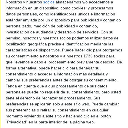
Nosotros y nuestros
socios
almacenamos y/o accedemos a
información en un dispositivo, como cookies, y procesamos
Comunidad:
datos personales, como identificadores únicos e información
Galicia
estándar enviada por un dispositivo para publicidad y contenido
Año del examen:
personalizado, medición de publicidad y contenido,
2013
Mes de examen:
investigación de audiencia y desarrollo de servicios.
Con su
Septiembre
permiso, nosotros y nuestros socios podemos utilizar datos de
Asignatura:
localización geográfica precisa e identificación mediante las
Análisis Musical II
características de dispositivos. Puede hacer clic para otorgarnos
Descripción del fichero:
su consentimiento a nosotros y a nuestros 1733 socios para
Audición 2
que llevemos a cabo el procesamiento previamente descrito. De
Fichero Examen:
forma alternativa, puede hacer clic para denegar su
ex-men-selectividad-lisis-musical-ii-galicia-2013-
consentimiento o acceder a información más detallada y
septiembre.mp3
cambiar sus preferencias antes de otorgar su consentimiento.
Tenga en cuenta que algún procesamiento de sus datos
personales puede no requerir de su consentimiento, pero usted
tiene el derecho de rechazar tal procesamiento. Sus
preferencias se aplicarán solo a este sitio web. Puede cambiar
sus preferencias o retirar su consentimiento en cualquier
momento volviendo a este sitio y haciendo clic en el botón
"Privacidad" en la parte inferior de la página web.
Quiénes somos
|
Contactar
|
Anúnciate