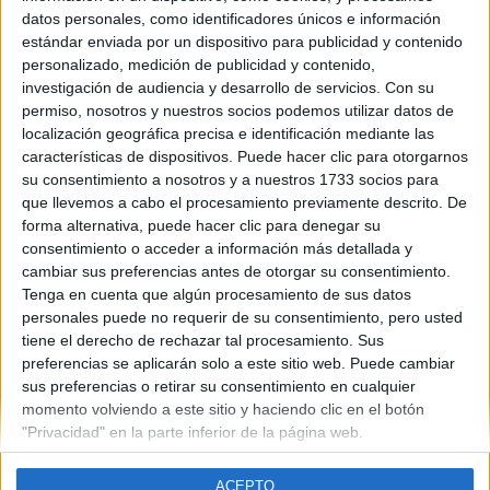
Cataluña
datos personales, como identificadores únicos e información
Año del examen:
estándar enviada por un dispositivo para publicidad y contenido
2013
personalizado, medición de publicidad y contenido,
Mes de examen:
investigación de audiencia y desarrollo de servicios.
Con su
Junio
permiso, nosotros y nuestros socios podemos utilizar datos de
Asignatura:
localización geográfica precisa e identificación mediante las
Alemán
características de dispositivos. Puede hacer clic para otorgarnos
Fichero Examen:
su consentimiento a nosotros y a nuestros 1733 socios para
ex-men-selectividad-alem-n-catalu-2013-junio.pdf
que llevemos a cabo el procesamiento previamente descrito. De
forma alternativa, puede hacer clic para denegar su
consentimiento o acceder a información más detallada y
cambiar sus preferencias antes de otorgar su consentimiento.
Tenga en cuenta que algún procesamiento de sus datos
personales puede no requerir de su consentimiento, pero usted
tiene el derecho de rechazar tal procesamiento. Sus
Quiénes somos
|
Contactar
|
Anúnciate
preferencias se aplicarán solo a este sitio web. Puede cambiar
Aviso legal
|
Politica de privacidad
|
Condiciones generales
|
Política
sus preferencias o retirar su consentimiento en cualquier
de cookies
momento volviendo a este sitio y haciendo clic en el botón
© 2003-2026
Compás Mediterráneo S.L.
- Diego de León 47 - 28006
"Privacidad" en la parte inferior de la página web.
Madrid [ESPAÑA] - Tel. +34 91 593 2767
ACEPTO