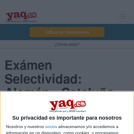
Toggl
navig
Buscar titulaciones
¿Dónde estoy?
Exámen
Selectividad:
Alemán - Cataluña
2013 Junio
Su privacidad es importante para nosotros
Nosotros y nuestros
socios
almacenamos y/o accedemos a
Comunidad:
información en un dispositivo, como cookies, y procesamos